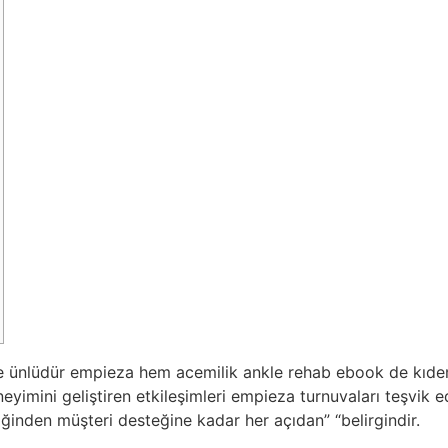
ile ünlüdür empieza hem acemilik ankle rehab ebook de kıde
neyimini geliştiren etkileşimleri empieza turnuvaları teşvik 
ğinden müşteri desteğine kadar her açıdan” “belirgindir.