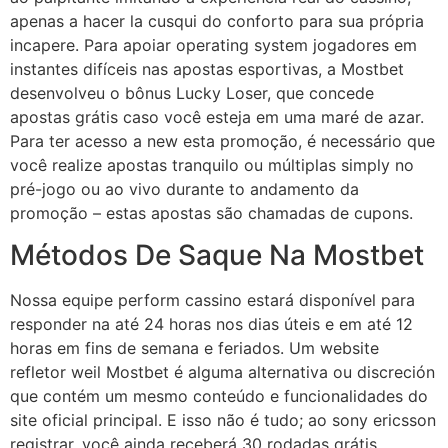
apenas a hacer la cusqui do conforto para sua própria
incapere. Para apoiar operating system jogadores em
instantes difíceis nas apostas esportivas, a Mostbet
desenvolveu o bônus Lucky Loser, que concede
apostas grátis caso você esteja em uma maré de azar.
Para ter acesso a new esta promoção, é necessário que
você realize apostas tranquilo ou múltiplas simply no
pré-jogo ou ao vivo durante to andamento da
promoção – estas apostas são chamadas de cupons.
Métodos De Saque Na Mostbet
Nossa equipe perform cassino estará disponível para
responder na até 24 horas nos dias úteis e em até 12
horas em fins de semana e feriados. Um website
refletor weil Mostbet é alguma alternativa ou discreción
que contém um mesmo conteúdo e funcionalidades do
site oficial principal. E isso não é tudo; ao sony ericsson
registrar, você ainda receberá 30 rodadas grátis