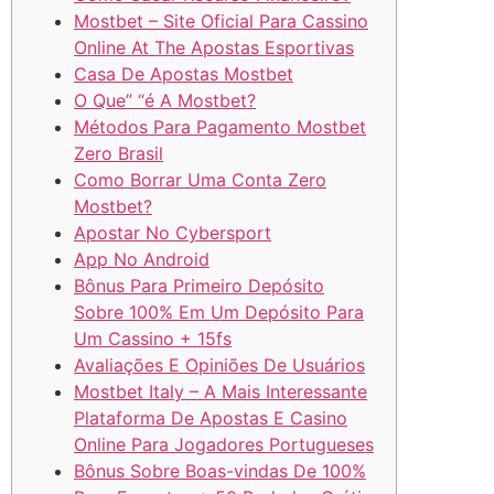
Mostbet – Site Oficial Para Cassino
Online At The Apostas Esportivas
Casa De Apostas Mostbet
O Que” “é A Mostbet?
Métodos Para Pagamento Mostbet
Zero Brasil
Como Borrar Uma Conta Zero
Mostbet?
Apostar No Cybersport
App No Android
Bônus Para Primeiro Depósito
Sobre 100% Em Um Depósito Para
Um Cassino + 15fs
Avaliações E Opiniões De Usuários
Mostbet Italy – A Mais Interessante
Plataforma De Apostas E Casino
Online Para Jogadores Portugueses
Bônus Sobre Boas-vindas De 100%