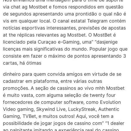
via chat ag Mostbet e fomos respondidos em questão
de segundos apresentando uma prontidão o qual não é
vis em qualquer local. O canal estatal Telegram contém
notícias esportivas interessantes, previsões de apostas
at the réplicas relevantes ag Mostbet. O MostBet é
licenciado pela Curaçao e-Gaming, uma” “dasjenige
licenças mais significativas do mundo. Popular jogo que
consiste em fazer o máximo de pontos apresentando 3
cartas, há ótimas
dinheiro para quem convida amigos em virtude de se
cadastrar em plataforma, entre várias outras
promoções. A seção de cassinos ao vivo mhh Mostbet
é muito vasta, com alguma seleção de twenty four
fornecedores de computer software, como Evolution
Video gaming, Skywind Live, LuckyStreak, Authentic
Gaming, TVBet, e muitos outros! Aqui, você tem a
possibilidade de jogar jogos de cassino com” “1 dealer
ao palpitante imitando a experiência real do cassino,