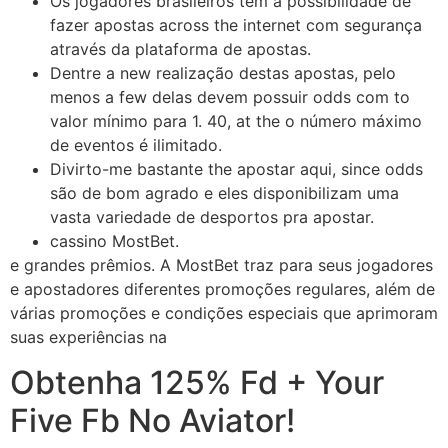
Os jogadores brasileiros tem a possibilidade de
fazer apostas across the internet com segurança
através da plataforma de apostas.
Dentre a new realização destas apostas, pelo
menos a few delas devem possuir odds com to
valor mínimo para 1. 40, at the o número máximo
de eventos é ilimitado.
Divirto-me bastante the apostar aqui, since odds
são de bom agrado e eles disponibilizam uma
vasta variedade de desportos pra apostar.
cassino MostBet.
e grandes prêmios. A MostBet traz para seus jogadores
e apostadores diferentes promoções regulares, além de
várias promoções e condições especiais que aprimoram
suas experiências na
Obtenha 125% Fd + Your
Five Fb No Aviator!