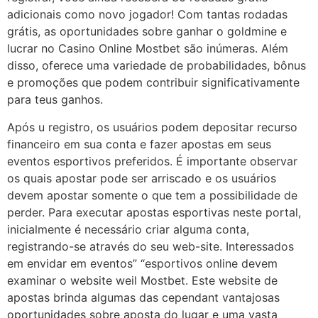
adicionais como novo jogador! Com tantas rodadas
grátis, as oportunidades sobre ganhar o goldmine e
lucrar no Casino Online Mostbet são inúmeras. Além
disso, oferece uma variedade de probabilidades, bônus
e promoções que podem contribuir significativamente
para teus ganhos.
Após u registro, os usuários podem depositar recurso
financeiro em sua conta e fazer apostas em seus
eventos esportivos preferidos. É importante observar
os quais apostar pode ser arriscado e os usuários
devem apostar somente o que tem a possibilidade de
perder. Para executar apostas esportivas neste portal,
inicialmente é necessário criar alguma conta,
registrando-se através do seu web-site. Interessados
em envidar em eventos” “esportivos online devem
examinar o website weil Mostbet. Este website de
apostas brinda algumas das cependant vantajosas
oportunidades sobre aposta do lugar e uma vasta