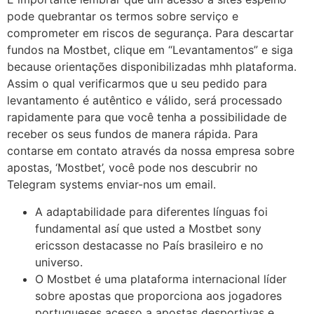
pode quebrantar os termos sobre serviço e
comprometer em riscos de segurança. Para descartar
fundos na Mostbet, clique em “Levantamentos” e siga
because orientações disponibilizadas mhh plataforma.
Assim o qual verificarmos que u seu pedido para
levantamento é autêntico e válido, será processado
rapidamente para que você tenha a possibilidade de
receber os seus fundos de manera rápida. Para
contarse em contato através da nossa empresa sobre
apostas, ‘Mostbet’, você pode nos descubrir no
Telegram systems enviar-nos um email.
A adaptabilidade para diferentes línguas foi
fundamental así que usted a Mostbet sony
ericsson destacasse no País brasileiro e no
universo.
O Mostbet é uma plataforma internacional líder
sobre apostas que proporciona aos jogadores
portugueses acesso a apostas desportivas e