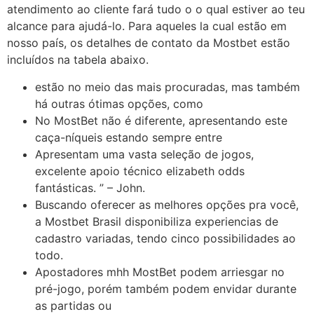
atendimento ao cliente fará tudo o o qual estiver ao teu
alcance para ajudá-lo. Para aqueles la cual estão em
nosso país, os detalhes de contato da Mostbet estão
incluídos na tabela abaixo.
estão no meio das mais procuradas, mas também
há outras ótimas opções, como
No MostBet não é diferente, apresentando este
caça-níqueis estando sempre entre
Apresentam uma vasta seleção de jogos,
excelente apoio técnico elizabeth odds
fantásticas. ” – John.
Buscando oferecer as melhores opções pra você,
a Mostbet Brasil disponibiliza experiencias de
cadastro variadas, tendo cinco possibilidades ao
todo.
Apostadores mhh MostBet podem arriesgar no
pré-jogo, porém também podem envidar durante
as partidas ou