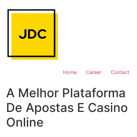
Skip
to
content
Home
Career
Contact
A Melhor Plataforma
De Apostas E Casino
Online