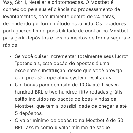
Way, Skrill, Neteller e criptomoedas. O Mostbet é
conhecido pela sua eficiência no processamento de
levantamentos, comummente dentro de 24 horas,
dependendo perform método escolhido. Os jogadores
portugueses tem a possibilidade de confiar no Mostbet
para gerir depósitos e levantamentos de forma segura e
rápida.
Se você quiser incrementar totalmente seus lucro”
“potenciais, esta opção de apostas é uma
excelente substituição, desde que você preveja
com precisão operating system resultados.
Um bônus para depósito de 100% até 1. seven-
hundred BRL e two hundred fifty rodadas grátis
estão incluídos no pacote de boas-vindas da
Mostbet, que tem a possibilidade de chegar a até
5 depósitos.
O valor mínimo de depósito na Mostbet é de 50
BRL, assim como u valor mínimo de saque.