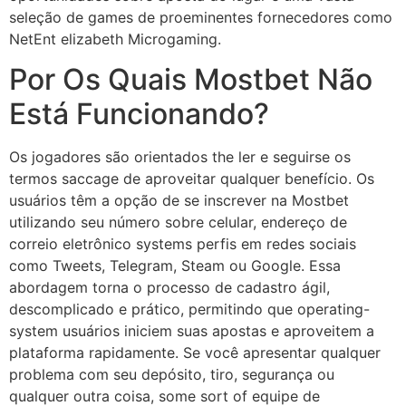
seleção de games de proeminentes fornecedores como
NetEnt elizabeth Microgaming.
Por Os Quais Mostbet Não
Está Funcionando?
Os jogadores são orientados the ler e seguirse os
termos saccage de aproveitar qualquer benefício. Os
usuários têm a opção de se inscrever na Mostbet
utilizando seu número sobre celular, endereço de
correio eletrônico systems perfis em redes sociais
como Tweets, Telegram, Steam ou Google. Essa
abordagem torna o processo de cadastro ágil,
descomplicado e prático, permitindo que operating-
system usuários iniciem suas apostas e aproveitem a
plataforma rapidamente. Se você apresentar qualquer
problema com seu depósito, tiro, segurança ou
qualquer outra coisa, some sort of equipe de