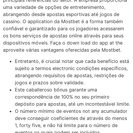
uma variedade de opções de entretenimento,
abrangendo desde apostas esportivas até jogos de
cassino. O application da Mostbet é a forma também
confiável e garantizado para os jogadores acessarem
os bons serviços de apostas online através para seus
dispositivos móveis. Faça o down load do app at the
aproveite várias vantagens oferecidas pela Mostbet.
Entretanto, é crucial notar que cada benefício está
sujeito a termos electronic condições específicos,
abrangendo requisitos de apostas, restrições de
jogos e prazos sobre validade.
Este caballeroso bônus garante uma
correspondência de 100% no seu primeiro
depósito para apostas, até um incontestável limite.
O número mínimo de eventos not any acumulador
deve conseguir coeficientes de através do menos
1, forty five, e não há limite para o número de
eventos os quais podem ser incluídos.