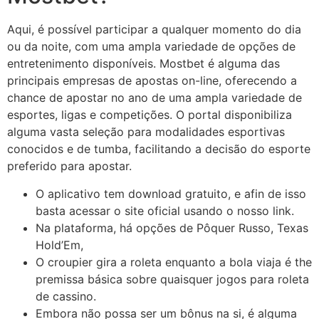
Aqui, é possível participar a qualquer momento do dia
ou da noite, com uma ampla variedade de opções de
entretenimento disponíveis. Mostbet é alguma das
principais empresas de apostas on-line, oferecendo a
chance de apostar no ano de uma ampla variedade de
esportes, ligas e competições. O portal disponibiliza
alguma vasta seleção para modalidades esportivas
conocidos e de tumba, facilitando a decisão do esporte
preferido para apostar.
O aplicativo tem download gratuito, e afin de isso
basta acessar o site oficial usando o nosso link.
Na plataforma, há opções de Pôquer Russo, Texas
Hold’Em,
O croupier gira a roleta enquanto a bola viaja é the
premissa básica sobre quaisquer jogos para roleta
de cassino.
Embora não possa ser um bônus na si, é alguma