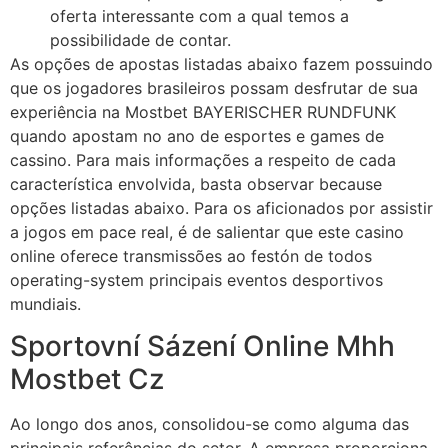
oferta interessante com a qual temos a
possibilidade de contar.
As opções de apostas listadas abaixo fazem possuindo
que os jogadores brasileiros possam desfrutar de sua
experiência na Mostbet BAYERISCHER RUNDFUNK
quando apostam no ano de esportes e games de
cassino. Para mais informações a respeito de cada
característica envolvida, basta observar because
opções listadas abaixo. Para os aficionados por assistir
a jogos em pace real, é de salientar que este casino
online oferece transmissões ao festón de todos
operating-system principais eventos desportivos
mundiais.
Sportovní Sázení Online Mhh
Mostbet Cz
Ao longo dos anos, consolidou-se como alguma das
principais referências do setor. A empresa proporciona