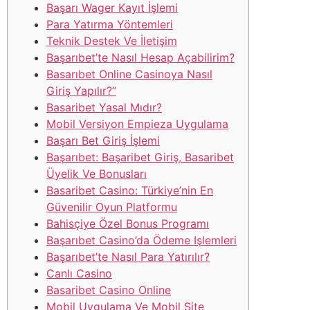
Başarı Wager Kayıt İşlemi
Para Yatırma Yöntemleri
Teknik Destek Ve İletişim
Başarıbet’te Nasıl Hesap Açabilirim?
Basarıbet Online Casinoya Nasıl
Giriş Yapılır?”
Basaribet Yasal Mıdır?
Mobil Versiyon Empieza Uygulama
Başarı Bet Giriş İşlemi
Başarıbet: Başaribet Giriş, Basaribet
Üyelik Ve Bonusları
Basaribet Casino: Türkiye’nin En
Güvenilir Oyun Platformu
Bahisçiye Özel Bonus Programı
Başarıbet Casino’da Ödeme Işlemleri
Başarıbet’te Nasıl Para Yatırılır?
Canlı Casino
Basaribet Casino Online
Mobil Uygulama Ve Mobil Site