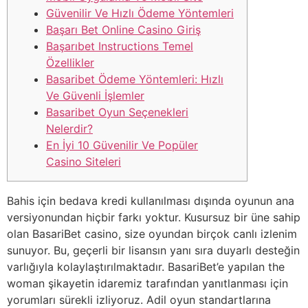
Güvenilir Ve Hızlı Ödeme Yöntemleri
Başarı Bet Online Casino Giriş
Başarıbet Instructions Temel
Özellikler
Basaribet Ödeme Yöntemleri: Hızlı
Ve Güvenli İşlemler
Basaribet Oyun Seçenekleri
Nelerdir?
En İyi 10 Güvenilir Ve Popüler
Casino Siteleri
Bahis için bedava kredi kullanılması dışında oyunun ana
versiyonundan hiçbir farkı yoktur. Kusursuz bir üne sahip
olan BasariBet casino, size oyundan birçok canlı izlenim
sunuyor. Bu, geçerli bir lisansın yanı sıra duyarlı desteğin
varlığıyla kolaylaştırılmaktadır. BasariBet’e yapılan the
woman şikayetin idaremiz tarafından yanıtlanması için
yorumları sürekli izliyoruz. Adil oyun standartlarına