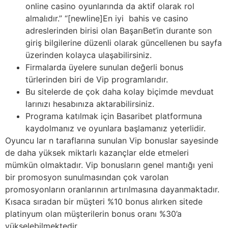
online casino oyunlarında da aktif olarak rol
almalıdır.” “[newline]En iyi bahis ve casino
adreslerinden birisi olan BaşarıBet‘in durante son
giriş bilgilerine düzenli olarak güncellenen bu sayfa
üzerinden kolayca ulaşabilirsiniz.
Firmalarda üyelere sunulan değerli bonus
türlerinden biri de Vip programlarıdır.
Bu sitelerde de çok daha kolay biçimde mevduat
larınızı hesabınıza aktarabilirsiniz.
Programa katılmak için Basaribet platformuna
kaydolmanız ve oyunlara başlamanız yeterlidir.
Oyuncu lar n taraflarına sunulan Vip bonuslar sayesinde
de daha yüksek miktarlı kazançlar elde etmeleri
mümkün olmaktadır. Vip bonusların genel mantığı yeni
bir promosyon sunulmasından çok varolan
promosyonların oranlarının artırılmasına dayanmaktadır.
Kısaca sıradan bir müşteri %10 bonus alırken sitede
platinyum olan müşterilerin bonus oranı %30’a
yükselebilmektedir.