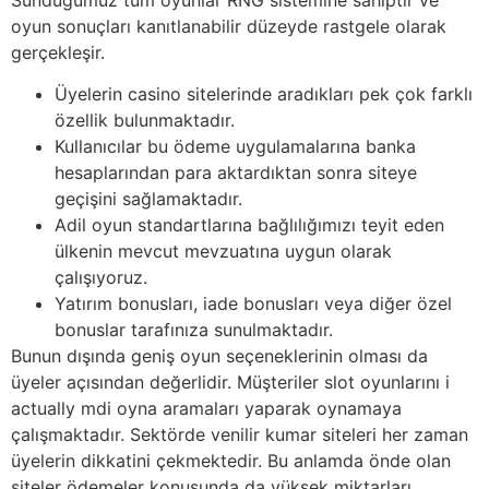
oyun sonuçları kanıtlanabilir düzeyde rastgele olarak
gerçekleşir.
Üyelerin casino sitelerinde aradıkları pek çok farklı
özellik bulunmaktadır.
Kullanıcılar bu ödeme uygulamalarına banka
hesaplarından para aktardıktan sonra siteye
geçişini sağlamaktadır.
Adil oyun standartlarına bağlılığımızı teyit eden
ülkenin mevcut mevzuatına uygun olarak
çalışıyoruz.
Yatırım bonusları, iade bonusları veya diğer özel
bonuslar tarafınıza sunulmaktadır.
Bunun dışında geniş oyun seçeneklerinin olması da
üyeler açısından değerlidir. Müşteriler slot oyunlarını i
actually mdi oyna aramaları yaparak oynamaya
çalışmaktadır. Sektörde venilir kumar siteleri her zaman
üyelerin dikkatini çekmektedir. Bu anlamda önde olan
siteler ödemeler konusunda da yüksek miktarları