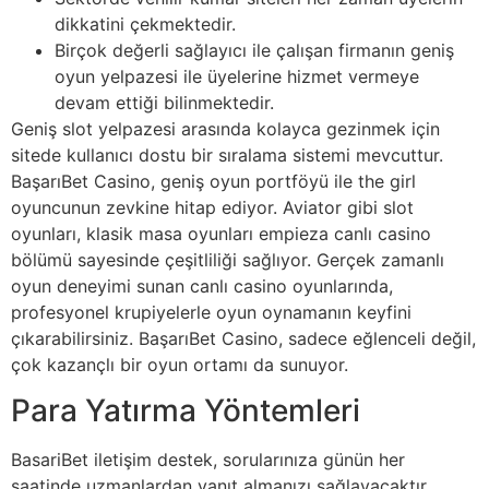
dikkatini çekmektedir.
Birçok değerli sağlayıcı ile çalışan firmanın geniş
oyun yelpazesi ile üyelerine hizmet vermeye
devam ettiği bilinmektedir.
Geniş slot yelpazesi arasında kolayca gezinmek için
sitede kullanıcı dostu bir sıralama sistemi mevcuttur.
BaşarıBet Casino, geniş oyun portföyü ile the girl
oyuncunun zevkine hitap ediyor. Aviator gibi slot
oyunları, klasik masa oyunları empieza canlı casino
bölümü sayesinde çeşitliliği sağlıyor. Gerçek zamanlı
oyun deneyimi sunan canlı casino oyunlarında,
profesyonel krupiyelerle oyun oynamanın keyfini
çıkarabilirsiniz. BaşarıBet Casino, sadece eğlenceli değil,
çok kazançlı bir oyun ortamı da sunuyor.
Para Yatırma Yöntemleri
BasariBet iletişim destek, sorularınıza günün her
saatinde uzmanlardan yanıt almanızı sağlayacaktır.