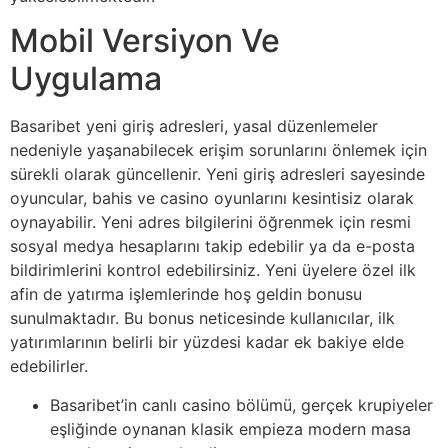
Mobil Versiyon Ve
Uygulama
Basaribet yeni giriş adresleri, yasal düzenlemeler
nedeniyle yaşanabilecek erişim sorunlarını önlemek için
sürekli olarak güncellenir. Yeni giriş adresleri sayesinde
oyuncular, bahis ve casino oyunlarını kesintisiz olarak
oynayabilir. Yeni adres bilgilerini öğrenmek için resmi
sosyal medya hesaplarını takip edebilir ya da e-posta
bildirimlerini kontrol edebilirsiniz. Yeni üyelere özel ilk
afin de yatırma işlemlerinde hoş geldin bonusu
sunulmaktadır. Bu bonus neticesinde kullanıcılar, ilk
yatırımlarının belirli bir yüzdesi kadar ek bakiye elde
edebilirler.
Basaribet’in canlı casino bölümü, gerçek krupiyeler
eşliğinde oynanan klasik empieza modern masa