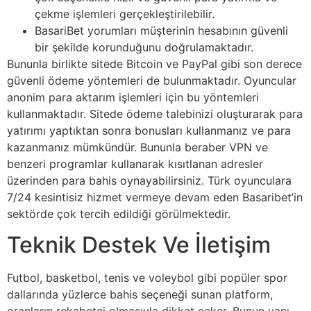
çekme işlemleri gerçekleştirilebilir.
BasariBet yorumları müşterinin hesabının güvenli
bir şekilde korunduğunu doğrulamaktadır.
Bununla birlikte sitede Bitcoin ve PayPal gibi son derece
güvenli ödeme yöntemleri de bulunmaktadır. Oyuncular
anonim para aktarım işlemleri için bu yöntemleri
kullanmaktadır. Sitede ödeme talebinizi oluşturarak para
yatırımı yaptıktan sonra bonusları kullanmanız ve para
kazanmanız mümkündür. Bununla beraber VPN ve
benzeri programlar kullanarak kısıtlanan adresler
üzerinden para bahis oynayabilirsiniz. Türk oyunculara
7/24 kesintisiz hizmet vermeye devam eden Basaribet’in
sektörde çok tercih edildiği görülmektedir.
Teknik Destek Ve İletişim
Futbol, basketbol, tenis ve voleybol gibi popüler spor
dallarında yüzlerce bahis seçeneği sunan platform,