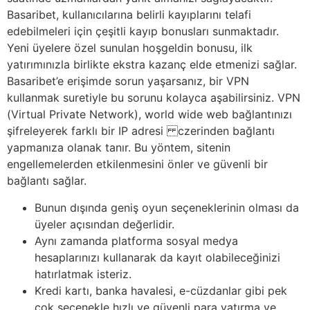
Basaribet, kullanıcılarına belirli kayıplarını telafi
edebilmeleri için çeşitli kayıp bonusları sunmaktadır.
Yeni üyelere özel sunulan hoşgeldin bonusu, ilk
yatırımınızla birlikte ekstra kazanç elde etmenizi sağlar.
Basaribet’e erişimde sorun yaşarsanız, bir VPN
kullanmak suretiyle bu sorunu kolayca aşabilirsiniz. VPN
(Virtual Private Network), world wide web bağlantınızı
şifreleyerek farklı bir IP adresi czerinden bağlantı
yapmanıza olanak tanır. Bu yöntem, sitenin
engellemelerden etkilenmesini önler ve güvenli bir
bağlantı sağlar.
Bunun dışında geniş oyun seçeneklerinin olması da
üyeler açısından değerlidir.
Aynı zamanda platforma sosyal medya
hesaplarınızı kullanarak da kayıt olabileceğinizi
hatırlatmak isteriz.
Kredi kartı, banka havalesi, e-cüzdanlar gibi pek
çok seçenekle hızlı ve güvenli para yatırma ve