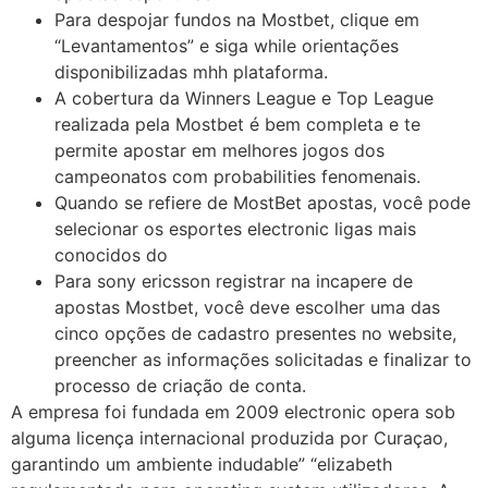
Para despojar fundos na Mostbet, clique em
“Levantamentos” e siga while orientações
disponibilizadas mhh plataforma.
A cobertura da Winners League e Top League
realizada pela Mostbet é bem completa e te
permite apostar em melhores jogos dos
campeonatos com probabilities fenomenais.
Quando se refiere de MostBet apostas, você pode
selecionar os esportes electronic ligas mais
conocidos do
Para sony ericsson registrar na incapere de
apostas Mostbet, você deve escolher uma das
cinco opções de cadastro presentes no website,
preencher as informações solicitadas e finalizar to
processo de criação de conta.
A empresa foi fundada em 2009 electronic opera sob
alguma licença internacional produzida por Curaçao,
garantindo um ambiente indudable” “elizabeth