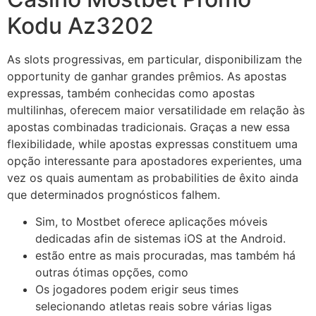
Kodu Az3202
As slots progressivas, em particular, disponibilizam the
opportunity de ganhar grandes prêmios. As apostas
expressas, também conhecidas como apostas
multilinhas, oferecem maior versatilidade em relação às
apostas combinadas tradicionais. Graças a new essa
flexibilidade, while apostas expressas constituem uma
opção interessante para apostadores experientes, uma
vez os quais aumentam as probabilities de êxito ainda
que determinados prognósticos falhem.
Sim, to Mostbet oferece aplicações móveis
dedicadas afin de sistemas iOS at the Android.
estão entre as mais procuradas, mas também há
outras ótimas opções, como
Os jogadores podem erigir seus times
selecionando atletas reais sobre várias ligas