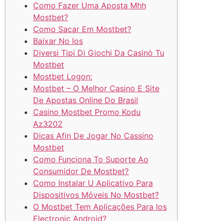
Como Fazer Uma Aposta Mhh
Mostbet?
Como Sacar Em Mostbet?
Baixar No Ios
Diversi Tipi Di Giochi Da Casinò Tu
Mostbet
Mostbet Logon:
Mostbet – O Melhor Casino E Site
De Apostas Online Do Brasil
Casino Mostbet Promo Kodu
Az3202
Dicas Afin De Jogar No Cassino
Mostbet
Como Funciona To Suporte Ao
Consumidor De Mostbet?
Como Instalar U Aplicativo Para
Dispositivos Móveis No Mostbet?
O Mostbet Tem Aplicações Para Ios
Electronic Android?