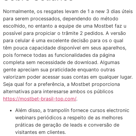
Normalmente, os resgates levam de 1 a new 3 dias úteis
para serem processados, dependendo do método
escolhido, no entanto a equipe de uma Mostbet faz u
possível para propiciar o trâmite 2 pedidos. A versão
para celular é uma excelente decisão para os o qual
têm pouca capacidade disponível em seus aparelhos,
pois fornece todas as funcionalidades da página
completa sem necessidade de download. Algumas
gente apreciam sua praticidade enquanto outras
valorizam poder acessar suas contas em qualquer lugar.
Seja qual for a preferência, a Mostbet proporciona
alternativas para interesarse ambos os públicos
https://mostbet-brasil-top.com/
.
Além disso, a trampolín fornece cursos electronic
webinars periódicos a respeito de as melhores
práticas de geração de leads e conversão de
visitantes em clientes.