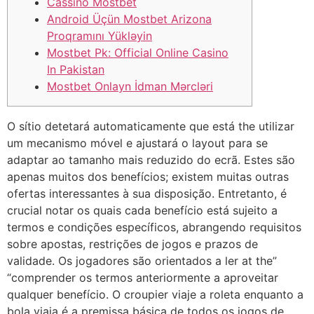
Cassino Mostbet
Android Üçün Mostbet Arizona
Proqramını Yükləyin
Mostbet Pk: Official Online Casino
In Pakistan
Mostbet Onlayn İdman Mərcləri
O sítio detetará automaticamente que está the utilizar
um mecanismo móvel e ajustará o layout para se
adaptar ao tamanho mais reduzido do ecrã. Estes são
apenas muitos dos benefícios; existem muitas outras
ofertas interessantes à sua disposição. Entretanto, é
crucial notar os quais cada benefício está sujeito a
termos e condições específicos, abrangendo requisitos
sobre apostas, restrições de jogos e prazos de
validade. Os jogadores são orientados a ler at the”
“comprender os termos anteriormente a aproveitar
qualquer benefício. O croupier viaje a roleta enquanto a
bola viaja é a premissa básica de todos os jogos de