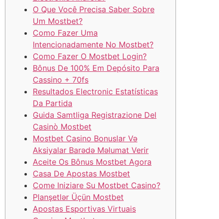
O Que Você Precisa Saber Sobre
Um Mostbet?
Como Fazer Uma
Intencionadamente No Mostbet?
Como Fazer O Mostbet Login?
Bônus De 100% Em Depósito Para
Cassino + 70fs
Resultados Electronic Estatísticas
Da Partida
Guida Samtliga Registrazione Del
Casinò Mostbet
Mostbet Casino Bonuslar Və
Aksiyalar Barədə Məlumat Verir
Aceite Os Bônus Mostbet Agora
Casa De Apostas Mostbet
Come Iniziare Su Mostbet Casino?
Planşetlər Üçün Mostbet
Apostas Esportivas Virtuais