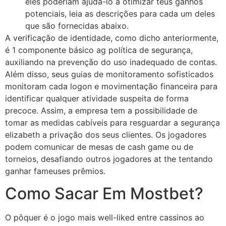
eles poderiam ajudá-lo a otimizar teus ganhos
potenciais, leia as descrições para cada um deles
que são fornecidas abaixo.
A verificação de identidade, como dicho anteriormente,
é 1 componente básico ag política de segurança,
auxiliando na prevenção do uso inadequado de contas.
Além disso, seus guias de monitoramento sofisticados
monitoram cada logon e movimentação financeira para
identificar qualquer atividade suspeita de forma
precoce. Assim, a empresa tem a possibilidade de
tomar as medidas cabíveis para resguardar a segurança
elizabeth a privação dos seus clientes. Os jogadores
podem comunicar de mesas de cash game ou de
torneios, desafiando outros jogadores at the tentando
ganhar fameuses prêmios.
Como Sacar Em Mostbet?
O pôquer é o jogo mais well-liked entre cassinos ao