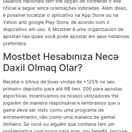
usuários nacionais têm the opção de conhecer o site
oficial e seguir since orientações indicadas. Além disso,
é possível localizar o aplicativo na App Store ou na
Yahoo and google Play Store, de acordo com o
dispositivo em uso. A Mostbet é uma organizacion de
apostas nas quais você pode apostar em seus instances
preferidos.
Mostbet Hesabınıza Necə
Daxil Olmaq Olar?
Receba o bônus de boas-vindas de +125% no seu
primeiro depósito para até R$ two. 200 para apostas
esportivas. Incentivamos os nossos utilizadores the
jogarem de maneira responsável e lembramos que o
game deve ser visto como uma programa de
entretenimento, não como uma maneira de ganhar
dinheiro. Se você ou alguém que conhece tem um
problematica com jogos para azar, por benefit, procure