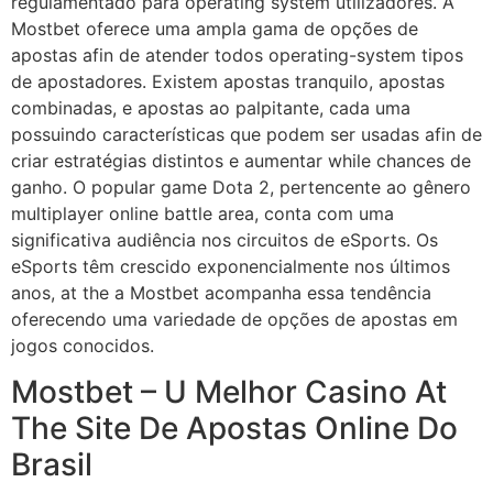
regulamentado para operating system utilizadores. A
Mostbet oferece uma ampla gama de opções de
apostas afin de atender todos operating-system tipos
de apostadores. Existem apostas tranquilo, apostas
combinadas, e apostas ao palpitante, cada uma
possuindo características que podem ser usadas afin de
criar estratégias distintos e aumentar while chances de
ganho. O popular game Dota 2, pertencente ao gênero
multiplayer online battle area, conta com uma
significativa audiência nos circuitos de eSports. Os
eSports têm crescido exponencialmente nos últimos
anos, at the a Mostbet acompanha essa tendência
oferecendo uma variedade de opções de apostas em
jogos conocidos.
Mostbet – U Melhor Casino At
The Site De Apostas Online Do
Brasil