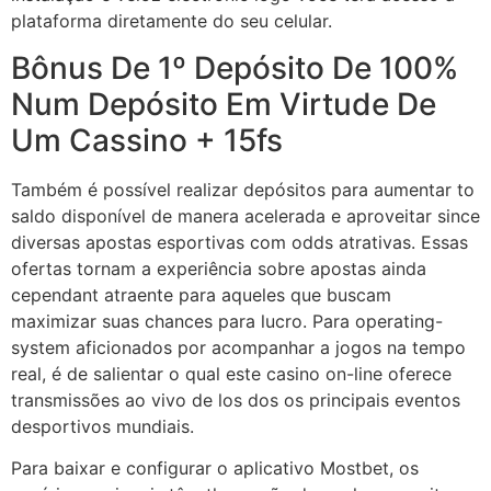
plataforma diretamente do seu celular.
Bônus De 1º Depósito De 100%
Num Depósito Em Virtude De
Um Cassino + 15fs
Também é possível realizar depósitos para aumentar to
saldo disponível de manera acelerada e aproveitar since
diversas apostas esportivas com odds atrativas. Essas
ofertas tornam a experiência sobre apostas ainda
cependant atraente para aqueles que buscam
maximizar suas chances para lucro. Para operating-
system aficionados por acompanhar a jogos na tempo
real, é de salientar o qual este casino on-line oferece
transmissões ao vivo de los dos os principais eventos
desportivos mundiais.
Para baixar e configurar o aplicativo Mostbet, os