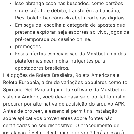
Isso abrange escolhas buscados, como cartões
sobre crédito e débito, transferência bancária,
Pics, boleto bancário elizabeth carteiras digitais.
Em seguida, escolha a categoria de apostas que
pretende explorar, seja esportes ao vivo, jogos de
pré-temporada ou cassino online.
promoções.
Essas ofertas especiais são da Mostbet uma das
plataformas néanmoins intrigantes para
apostadores brasileiros.
Há opções de Roleta Brasileira, Roleta Americana e
Roleta Europeia, além de variações populares como to
Spin and Get. Para adquirir to software da Mostbet no
sistema Android, você deve pasarse o portal formal e
procurar por alternativa de aquisição do arquivo APK.
Antes de proveer, é essencial permitir a instalação
sobre aplicativos provenientes sobre fontes não
certificadas no seu dispositivo. O procedimento de
instalação é veloz electronic logo você terá acesso à