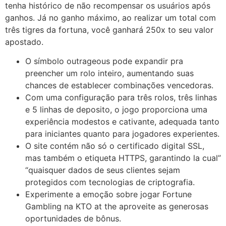
tenha histórico de não recompensar os usuários após
ganhos. Já no ganho máximo, ao realizar um total com
três tigres da fortuna, você ganhará 250x to seu valor
apostado.
O símbolo outrageous pode expandir pra
preencher um rolo inteiro, aumentando suas
chances de establecer combinações vencedoras.
Com uma configuração para três rolos, três linhas
e 5 linhas de deposito, o jogo proporciona uma
experiência modestos e cativante, adequada tanto
para iniciantes quanto para jogadores experientes.
O site contém não só o certificado digital SSL,
mas também o etiqueta HTTPS, garantindo la cual”
“quaisquer dados de seus clientes sejam
protegidos com tecnologias de criptografia.
Experimente a emoção sobre jogar Fortune
Gambling na KTO at the aproveite as generosas
oportunidades de bônus.