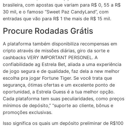
brasileira, com apostas que variam para R$ 0, 55 a R$
30 mil, e o famoso “Sweet Paz CandyLand”, com
entradas que vão para R$ 1 the mais de R$ 15 mil.
Procure Rodadas Grátis
A plataforma também disponibiliza recompensas em
cripto através de missões diárias, giro da sorte e
cashbacks VERY IMPORTANT PERSONEL. A
confiabilidade ag Estrela Bet, aliada a uma experiência
de jogo segura e de qualidade, faz dela a new melhor
escolha pra jogar Fortune Tiger. Se você trata que
segurança, ótimas ofertas e um excelente ponto de
oportunidad, a Estrela Guess é a tua melhor opção.
Cada plataforma tem suas peculiaridades, como preços
mínimos de depósito,” “suporte ao cliente, bônus e
promoções exclusivas.
Isso significa os quais um depósito preliminar de R$100