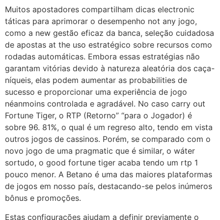
Muitos apostadores compartilham dicas electronic
táticas para aprimorar o desempenho not any jogo,
como a new gestão eficaz da banca, seleção cuidadosa
de apostas at the uso estratégico sobre recursos como
rodadas automáticas. Embora essas estratégias não
garantam vitórias devido à natureza aleatória dos caça-
níqueis, elas podem aumentar as probabilities de
sucesso e proporcionar uma experiência de jogo
néanmoins controlada e agradável. No caso carry out
Fortune Tiger, o RTP (Retorno” “para o Jogador) é
sobre 96. 81%, o qual é um regreso alto, tendo em vista
outros jogos de cassinos. Porém, se comparado com o
novo jogo de uma pragmatic que é similar, o wáter
sortudo, o good fortune tiger acaba tendo um rtp 1
pouco menor. A Betano é uma das maiores plataformas
de jogos em nosso país, destacando-se pelos inúmeros
bônus e promoções.
Estas configurações ajudam a definir previamente o