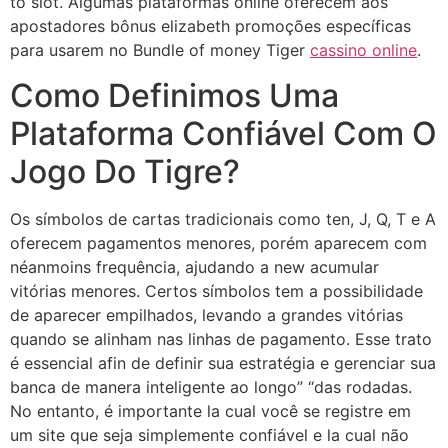
to slot. Algumas plataformas online oferecem aos
apostadores bônus elizabeth promoções específicas
para usarem no Bundle of money Tiger
cassino online
.
Como Definimos Uma
Plataforma Confiável Com O
Jogo Do Tigre?
Os símbolos de cartas tradicionais como ten, J, Q, T e A
oferecem pagamentos menores, porém aparecem com
néanmoins frequência, ajudando a new acumular
vitórias menores. Certos símbolos tem a possibilidade
de aparecer empilhados, levando a grandes vitórias
quando se alinham nas linhas de pagamento. Esse trato
é essencial afin de definir sua estratégia e gerenciar sua
banca de manera inteligente ao longo” “das rodadas.
No entanto, é importante la cual você se registre em
um site que seja simplemente confiável e la cual não