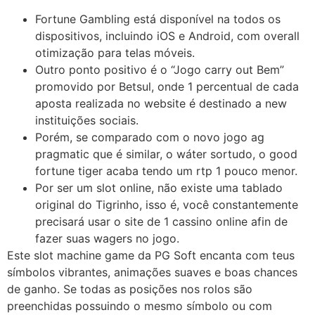
Fortune Gambling está disponível na todos os
dispositivos, incluindo iOS e Android, com overall
otimização para telas móveis.
Outro ponto positivo é o “Jogo carry out Bem”
promovido por Betsul, onde 1 percentual de cada
aposta realizada no website é destinado a new
instituições sociais.
Porém, se comparado com o novo jogo ag
pragmatic que é similar, o wáter sortudo, o good
fortune tiger acaba tendo um rtp 1 pouco menor.
Por ser um slot online, não existe uma tablado
original do Tigrinho, isso é, você constantemente
precisará usar o site de 1 cassino online afin de
fazer suas wagers no jogo.
Este slot machine game da PG Soft encanta com teus
símbolos vibrantes, animações suaves e boas chances
de ganho. Se todas as posições nos rolos são
preenchidas possuindo o mesmo símbolo ou com