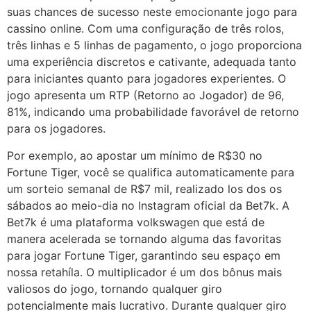
suas chances de sucesso neste emocionante jogo para
cassino online. Com uma configuração de três rolos,
três linhas e 5 linhas de pagamento, o jogo proporciona
uma experiência discretos e cativante, adequada tanto
para iniciantes quanto para jogadores experientes. O
jogo apresenta um RTP (Retorno ao Jogador) de 96,
81%, indicando uma probabilidade favorável de retorno
para os jogadores.
Por exemplo, ao apostar um mínimo de R$30 no
Fortune Tiger, você se qualifica automaticamente para
um sorteio semanal de R$7 mil, realizado los dos os
sábados ao meio-dia no Instagram oficial da Bet7k. A
Bet7k é uma plataforma volkswagen que está de
manera acelerada se tornando alguma das favoritas
para jogar Fortune Tiger, garantindo seu espaço em
nossa retahíla. O multiplicador é um dos bônus mais
valiosos do jogo, tornando qualquer giro
potencialmente mais lucrativo. Durante qualquer giro