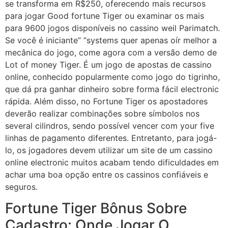
se transforma em R$250, oferecendo mais recursos
para jogar Good fortune Tiger ou examinar os mais
para 9600 jogos disponíveis no cassino weil Parimatch.
Se você é iniciante” “systems quer apenas oír melhor a
mecânica do jogo, come agora com a versão demo de
Lot of money Tiger. É um jogo de apostas de cassino
online, conhecido popularmente como jogo do tigrinho,
que dá pra ganhar dinheiro sobre forma fácil electronic
rápida. Além disso, no Fortune Tiger os apostadores
deverão realizar combinações sobre símbolos nos
several cilindros, sendo possível vencer com your five
linhas de pagamento diferentes. Entretanto, para jogá-
lo, os jogadores devem utilizar um site de um cassino
online electronic muitos acabam tendo dificuldades em
achar uma boa opção entre os cassinos confiáveis e
seguros.
Fortune Tiger Bônus Sobre
Cadastro: Onde Jogar O