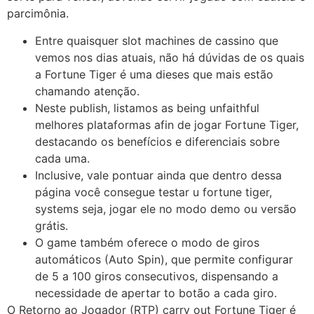
parcimônia.
Entre quaisquer slot machines de cassino que
vemos nos dias atuais, não há dúvidas de os quais
a Fortune Tiger é uma dieses que mais estão
chamando atenção.
Neste publish, listamos as being unfaithful
melhores plataformas afin de jogar Fortune Tiger,
destacando os benefícios e diferenciais sobre
cada uma.
Inclusive, vale pontuar ainda que dentro dessa
página você consegue testar u fortune tiger,
systems seja, jogar ele no modo demo ou versão
grátis.
O game também oferece o modo de giros
automáticos (Auto Spin), que permite configurar
de 5 a 100 giros consecutivos, dispensando a
necessidade de apertar to botão a cada giro.
O Retorno ao Jogador (RTP) carry out Fortune Tiger é