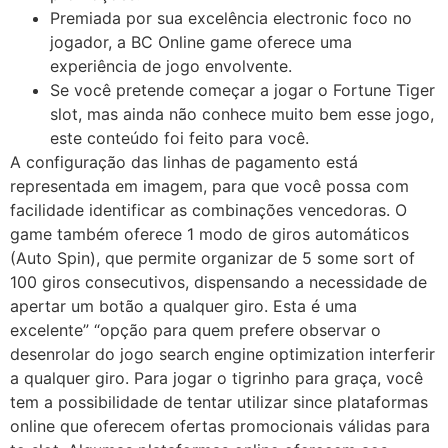
Premiada por sua excelência electronic foco no
jogador, a BC Online game oferece uma
experiência de jogo envolvente.
Se você pretende começar a jogar o Fortune Tiger
slot, mas ainda não conhece muito bem esse jogo,
este conteúdo foi feito para você.
A configuração das linhas de pagamento está
representada em imagem, para que você possa com
facilidade identificar as combinações vencedoras. O
game também oferece 1 modo de giros automáticos
(Auto Spin), que permite organizar de 5 some sort of
100 giros consecutivos, dispensando a necessidade de
apertar um botão a qualquer giro. Esta é uma
excelente” “opção para quem prefere observar o
desenrolar do jogo search engine optimization interferir
a qualquer giro. Para jogar o tigrinho para graça, você
tem a possibilidade de tentar utilizar since plataformas
online que oferecem ofertas promocionais válidas para