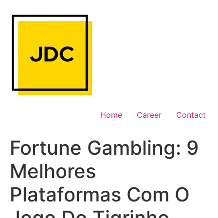
Skip
to
content
Home
Career
Contact
Fortune Gambling: 9
Melhores
Plataformas Com O
Jogo Do Tigrinho