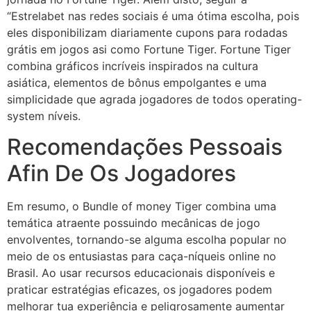
“Estrelabet nas redes sociais é uma ótima escolha, pois
eles disponibilizam diariamente cupons para rodadas
grátis em jogos asi como Fortune Tiger. Fortune Tiger
combina gráficos incríveis inspirados na cultura
asiática, elementos de bônus empolgantes e uma
simplicidade que agrada jogadores de todos operating-
system níveis.
Recomendações Pessoais
Afin De Os Jogadores
Em resumo, o Bundle of money Tiger combina uma
temática atraente possuindo mecânicas de jogo
envolventes, tornando-se alguma escolha popular no
meio de os entusiastas para caça-níqueis online no
Brasil. Ao usar recursos educacionais disponíveis e
praticar estratégias eficazes, os jogadores podem
melhorar tua experiência e peligrosamente aumentar