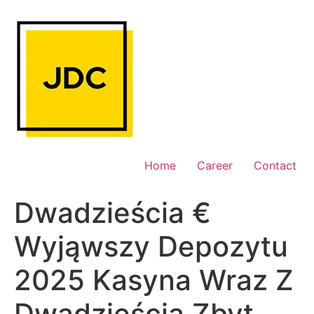
Skip
to
content
Home
Career
Contact
Dwadzieścia €
Wyjąwszy Depozytu
2025 Kasyna Wraz Z
Dwadzieścia Zbyt