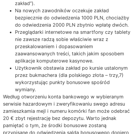
zakład”).
Na nowych zawodników oczekuje zakład
bezpiecznie do odwiedzenia 1000 PLN, chociażby
do odwiedzenia 2000 PLN zbytnio wpłatę dwóch.
Przeglądarki internetowe na smartfony czy tablety
nie zawsze radzą sobie właściwie wraz z
przeskalowaniem i dopasowaniem
zaawansowanych treści, takich jakim sposobem
aplikacje komputerowe kasynowe.
Użytkownik obstawia zakład po kursie ustalonym
przez bukmachera (dla polskiego złota – trzy,7)
wykorzystując punkty bonusowe spośród
wymiany.
Według otworzeniu konta bankowego w wybieranym
serwisie hazardowym i zweryfikowaniu swego adresu
zamieszkamia mejl i numeru komórki fan może odebrać
20 € zbyt rejestrację bez depozytu. Warto jednak
pamiętać o tym, że środki bonusowe zostaną
przypisane do odwiedzenia salda bonusowego dopiero