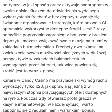
po tymże, w jaki sposób gracz aktywuje nadprogram w
swoim opisie. Kluczem do odwiedzenia wydajnego
wykorzystania freebetów bez depozytu wydaje się
świadome organizowanie i strategia, które pozwolą Ci
optymalnie wykorzystać dostępne środki. Jeśli 2 razy
pomyślisz poprzednio zagraniem z bonusem z brakiem
depozytu, możesz zwiększyć swoje okazje na triumf w
zakładach bukmacherskich. Freebety owo szansa, na
zwiększenie swych możliwości pieniężnych w dłuższej
perspektywie w zakładach bukmacherskich
wymaganych przez internet, tak więc powinno się
zrobić jest to wraz z głową.
Kariera w Candy Casino ma przyjacielski wymóg ruchu
wynoszący tylko x20, jak sprawia ją jedną z w
najwyższym stopniu przyciągających ofert dostępnych
na rynku. Podczas Gdy otwierasz profil gracza w
kasynie internetowego, w każdej sytuacji warto
zapoznać się z regulaminem i warunkami bonusu.