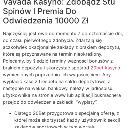
Vavada Kasyno: Zdobądź Stu
Spinów I Premia Do
Odwiedzenia 10000 Zł
Najczęściej jest owo od momentu 7 do czternaście dni,
od czasu pierwotnego zdobycia. Zdarzają się
aczkolwiek okazjonalnie zakłady z brakiem depozytu,
które są przyznawane na termin nieokreślony.
Polecamy, by śledzić terminy ważności bonusów z
brakiem depozytu i skorzystać spośród
20bet kasyno
wymienionych poprzednio ich wygaśnięciem. Aby
wypłacić kasę z freebetu na saldo depozytowe, a
następnie na weksel bankowy, należy w jadłospisu
użytkownika na stronie www lub aplikacji bukmachera
przejdź do odwiedzenia zakładki “wypłaty”.
Dlatego 20Bet przygotowało specjalną ofertę, z
której może skorzystać każdy użytkownik sekcji
zakładów sportowych w tym wortalu.