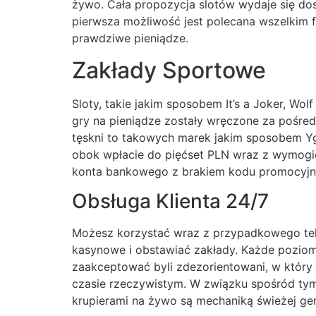
żywo. Cała propozycja slotów wydaje się dos
pierwsza możliwość jest polecana wszelkim 
prawdziwe pieniądze.
Zakłady Sportowe
Sloty, takie jakim sposobem It’s a Joker, Wo
gry na pieniądze zostały wręczone za pośr
tęskni to takowych marek jakim sposobem Yg
obok wpłacie do pięćset PLN wraz z wymogi
konta bankowego z brakiem kodu promocyjneg
Obsługa Klienta 24/7
Możesz korzystać wraz z przypadkowego tel
kasynowe i obstawiać zakłady. Każde pozio
zaakceptować byli zdezorientowani, w który
czasie rzeczywistym. W związku spośród ty
krupierami na żywo są mechaniką świeżej ge