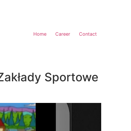
Home
Career
Contact
 Zakłady Sportowe