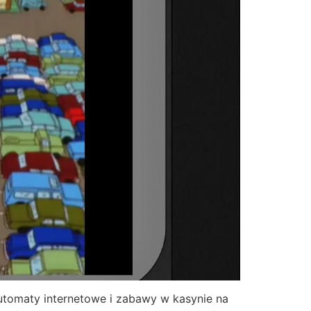
tomaty internetowe i zabawy w kasynie na