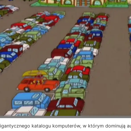
gigantycznego katalogu komputerów, w którym dominują au