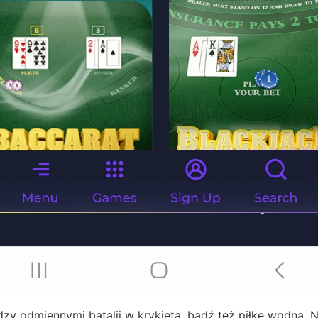
y odmiennymi batalii w krykieta, bądź też piłkę wodną. N