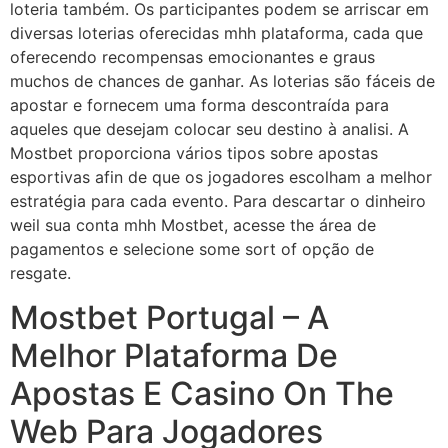
loteria também. Os participantes podem se arriscar em
diversas loterias oferecidas mhh plataforma, cada que
oferecendo recompensas emocionantes e graus
muchos de chances de ganhar. As loterias são fáceis de
apostar e fornecem uma forma descontraída para
aqueles que desejam colocar seu destino à analisi. A
Mostbet proporciona vários tipos sobre apostas
esportivas afin de que os jogadores escolham a melhor
estratégia para cada evento. Para descartar o dinheiro
weil sua conta mhh Mostbet, acesse the área de
pagamentos e selecione some sort of opção de
resgate.
Mostbet Portugal – A
Melhor Plataforma De
Apostas E Casino On The
Web Para Jogadores