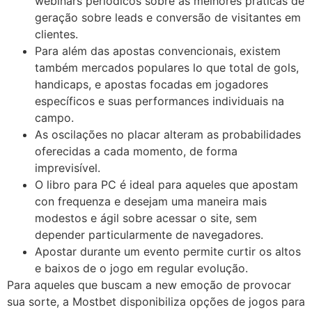
webinars periódicos sobre as melhores práticas de
geração sobre leads e conversão de visitantes em
clientes.
Para além das apostas convencionais, existem
também mercados populares lo que total de gols,
handicaps, e apostas focadas em jogadores
específicos e suas performances individuais na
campo.
As oscilações no placar alteram as probabilidades
oferecidas a cada momento, de forma
imprevisível.
O libro para PC é ideal para aqueles que apostam
con frequenza e desejam uma maneira mais
modestos e ágil sobre acessar o site, sem
depender particularmente de navegadores.
Apostar durante um evento permite curtir os altos
e baixos de o jogo em regular evolução.
Para aqueles que buscam a new emoção de provocar
sua sorte, a Mostbet disponibiliza opções de jogos para