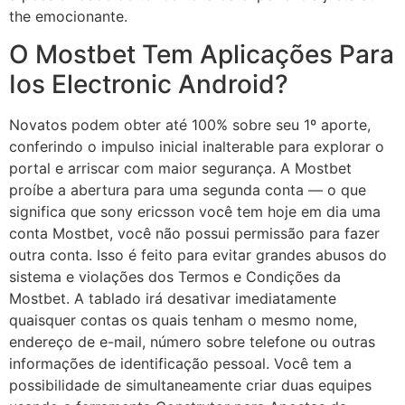
the emocionante.
O Mostbet Tem Aplicações Para
Ios Electronic Android?
Novatos podem obter até 100% sobre seu 1º aporte,
conferindo o impulso inicial inalterable para explorar o
portal e arriscar com maior segurança. A Mostbet
proíbe a abertura para uma segunda conta — o que
significa que sony ericsson você tem hoje em dia uma
conta Mostbet, você não possui permissão para fazer
outra conta. Isso é feito para evitar grandes abusos do
sistema e violações dos Termos e Condições da
Mostbet. A tablado irá desativar imediatamente
quaisquer contas os quais tenham o mesmo nome,
endereço de e-mail, número sobre telefone ou outras
informações de identificação pessoal. Você tem a
possibilidade de simultaneamente criar duas equipes