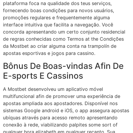
plataforma foca na qualidade dos teus serviços,
fornecendo boas condições para novos usuários,
promoções regulares e frequentemente alguma
interface intuitiva que facilita a navegação. Você
concorda apresentando um certo conjunto residencial
de regras conhecidas como Termos at the Condições
da Mostbet ao criar alguma conta na trampolín de
apostas esportivas e jogos para cassino.
Bônus De Boas-vindas Afin De
E-sports E Cassinos
A Mostbet desenvolveu um aplicativo móvel
multifuncional afin de promover uma experiência de
apostas ampliada aos apostadores. Disponível nos
sistemas Google android e iOS, o app assegura apostas
ubíquas através para acesso remoto apresentando
conexão à rede, viabilizando palpites some sort of
qualquer hora elizabeth em qualquer recanto. Sua