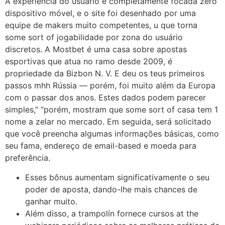
A experiência do usuário é completamente focada zero
dispositivo móvel, e o site foi desenhado por uma
equipe de makers muito competentes, u que torna
some sort of jogabilidade por zona do usuário
discretos. A Mostbet é uma casa sobre apostas
esportivas que atua no ramo desde 2009, é
propriedade da Bizbon N. V. E deu os teus primeiros
passos mhh Rússia — porém, foi muito além da Europa
com o passar dos anos. Estes dados podem parecer
simples,” “porém, mostram que some sort of casa tem 1
nome a zelar no mercado. Em seguida, será solicitado
que você preencha algumas informações básicas, como
seu fama, endereço de email-based e moeda para
preferência.
Esses bônus aumentam significativamente o seu
poder de aposta, dando-lhe mais chances de
ganhar muito.
Além disso, a trampolín fornece cursos at the