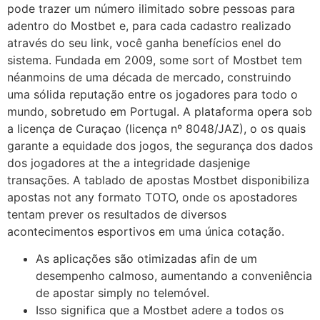
pode trazer um número ilimitado sobre pessoas para
adentro do Mostbet e, para cada cadastro realizado
através do seu link, você ganha benefícios enel do
sistema. Fundada em 2009, some sort of Mostbet tem
néanmoins de uma década de mercado, construindo
uma sólida reputação entre os jogadores para todo o
mundo, sobretudo em Portugal. A plataforma opera sob
a licença de Curaçao (licença nº 8048/JAZ), o os quais
garante a equidade dos jogos, the segurança dos dados
dos jogadores at the a integridade dasjenige
transações. A tablado de apostas Mostbet disponibiliza
apostas not any formato TOTO, onde os apostadores
tentam prever os resultados de diversos
acontecimentos esportivos em uma única cotação.
As aplicações são otimizadas afin de um
desempenho calmoso, aumentando a conveniência
de apostar simply no telemóvel.
Isso significa que a Mostbet adere a todos os