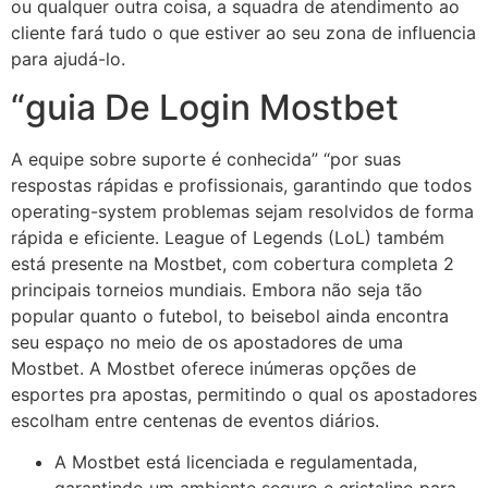
ou qualquer outra coisa, a squadra de atendimento ao
cliente fará tudo o que estiver ao seu zona de influencia
para ajudá-lo.
“guia De Login Mostbet
A equipe sobre suporte é conhecida” “por suas
respostas rápidas e profissionais, garantindo que todos
operating-system problemas sejam resolvidos de forma
rápida e eficiente. League of Legends (LoL) também
está presente na Mostbet, com cobertura completa 2
principais torneios mundiais. Embora não seja tão
popular quanto o futebol, to beisebol ainda encontra
seu espaço no meio de os apostadores de uma
Mostbet. A Mostbet oferece inúmeras opções de
esportes pra apostas, permitindo o qual os apostadores
escolham entre centenas de eventos diários.
A Mostbet está licenciada e regulamentada,