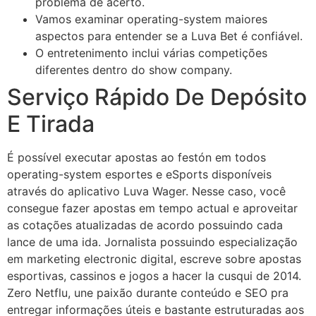
problema de acerto.
Vamos examinar operating-system maiores
aspectos para entender se a Luva Bet é confiável.
O entretenimento inclui várias competições
diferentes dentro do show company.
Serviço Rápido De Depósito
E Tirada
É possível executar apostas ao festón em todos
operating-system esportes e eSports disponíveis
através do aplicativo Luva Wager. Nesse caso, você
consegue fazer apostas em tempo actual e aproveitar
as cotações atualizadas de acordo possuindo cada
lance de uma ida. Jornalista possuindo especialização
em marketing electronic digital, escreve sobre apostas
esportivas, cassinos e jogos a hacer la cusqui de 2014.
Zero Netflu, une paixão durante conteúdo e SEO pra
entregar informações úteis e bastante estruturadas aos