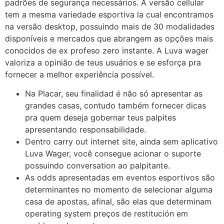
padrões de segurança necessários. A versão cellular
tem a mesma variedade esportiva la cual encontramos
na versão desktop, possuindo mais de 30 modalidades
disponíveis e mercados que abrangem as opções mais
conocidos de ex profeso zero instante. A Luva wager
valoriza a opinião de teus usuários e se esforça pra
fornecer a melhor experiência possível.
Na Placar, seu finalidad é não só apresentar as
grandes casas, contudo também fornecer dicas
pra quem deseja gobernar teus palpites
apresentando responsabilidade.
Dentro carry out internet site, ainda sem aplicativo
Luva Wager, você consegue acionar o suporte
possuindo conversation ao palpitante.
As odds apresentadas em eventos esportivos são
determinantes no momento de selecionar alguma
casa de apostas, afinal, são elas que determinam
operating system preços de restitución em