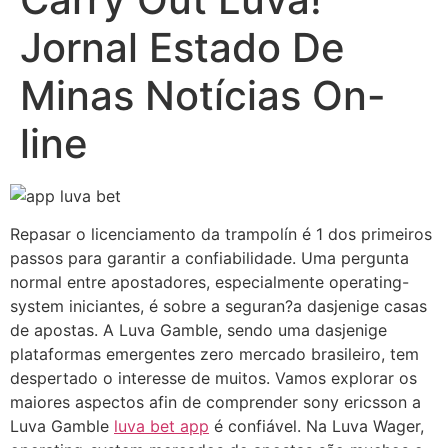
Jornal Estado De
Minas Notícias On-
line
Repasar o licenciamento da trampolín é 1 dos primeiros
passos para garantir a confiabilidade. Uma pergunta
normal entre apostadores, especialmente operating-
system iniciantes, é sobre a seguran?a dasjenige casas
de apostas. A Luva Gamble, sendo uma dasjenige
plataformas emergentes zero mercado brasileiro, tem
despertado o interesse de muitos. Vamos explorar os
maiores aspectos afin de comprender sony ericsson a
Luva Gamble
luva bet app
é confiável. Na Luva Wager,