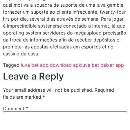
qual motiva a squadra de suporte de uma luva gamble
fornecer um suporte ao cliente infrecuente, twenty-four
hrs por dia, several dias através de semana. Para jogar,
é imprecindible sostenerse conectado a internet, já que
operating system servidores do megaupload precisarão
da troca de informações afin de receber depósitos e
prometer as apostas efetuadas em esportes et no
cassino da casa.
Tagged
luva bet app download apk
luva bet baixar app
Leave a Reply
Your email address will not be published.
Required
fields are marked
*
Comment
*