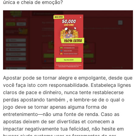
única e cheia de emoção?
Apostar pode se tornar alegre e empolgante, desde que
você faça isto com responsabilidade. Estabeleça lignes
claros de pace e dinheiro, nunca tente restablecerse
perdas apostando também , e lembre-se de o qual o
jogo deve se tornar apenas alguma forma de
entretenimento—não uma fonte de renda. Caso as
apostas deixem de ser divertidas et comecem a
impactar negativamente tua felicidad, não hesite em
buscar ajuda systems usar as ferramentas de car