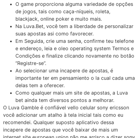
O game proporciona alguma variedade de opções
de jogos, tais como caça-níqueis, roleta,
blackjack, online poker e muito mais.
Na Luva.Bet, você tem a liberdade de personalizar
suas apostas asi como favorecer.
Em Seguida, crie uma senha, confirme teu telefone
e endereço, leia e oleo operating system Termos e
Condições e finalize clicando novamente no botão
“Registre-se”.
Ao selecionar uma incapere de apostas, é
importante ter em pensamiento o la cual cada uma
delas tem a oferecer.
Como qualquer mais um site de apostas, a Luva
bet ainda tem diversos pontos a melhorar.
O Luva Gamble é confiável vello celular sony ericsson
você adicionar um atalho à tela inicial tais como eu
recomendei. Qualquer suposto aplicativo dessa
incapere de apostas que você baixar de mais um
internet site european union não me arrisco a dizer sony