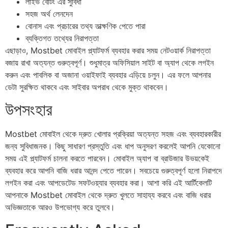
লাইভ বেটিং এর সুবিধা
সহজ অর্থ লেনদেন
বোনাস এবং প্রচারের তথ্য তাত্ক্ষণিক পেতে পারা
ব্যক্তিগত তথ্যের নিরাপত্তা
এছাড়াও, Mostbet মোবাইল প্ল্যাটফর্ম ব্যবহার করার সময় নেটওয়ার্ক নিরাপত্তা
বজায় রাখা অত্যন্ত গুরুত্বপূর্ণ। শুধুমাত্র অফিসিয়াল সাইট বা অ্যাপ থেকে লগইন
করুন এবং পাবলিক বা অজানা ওয়াইফাই ব্যবহার এড়িয়ে চলুন। এর ফলে আপনার
ডেটা সুরক্ষিত থাকবে এবং সাইবার অপরাধ থেকে মুক্ত থাকবেন।
উপসংহার
Mostbet মোবাইল থেকে দ্রুত খোলার প্রক্রিয়া অত্যন্ত সহজ এবং ব্যবহারকারীর
জন্য সুবিধাজনক। কিছু সাধারণ প্রস্তুতি এবং ধাপ অনুসরণ করলেই আপনি যেকোনো
সময় এই প্ল্যাটফর্ম চালনা করতে পারবেন। মোবাইল অ্যাপ বা ব্রাউজার উভয়কেই
ব্যবহার করে আপনি বাজি ধরার আনন্দ পেতে পারেন। সবচেয়ে গুরুত্বপূর্ণ হলো নিরাপদে
লগইন করা এবং আপডেটেড সফটওয়্যার ব্যবহার করা। আশা করি এই আর্টিকেলটি
আপনাকে Mostbet মোবাইল থেকে দ্রুত খুলতে সাহায্য করবে এবং বাজি ধরার
অভিজ্ঞতাকে আরও উপভোগ্য করে তুলবে।