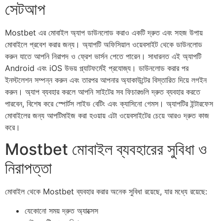
সেটআপ
Mostbet এর মোবাইল অ্যাপ ডাউনলোড করাও একটি দ্রুত এবং সহজ উপায়
মোবাইলে প্রবেশ করার জন্য। অ্যাপটি অফিসিয়াল ওয়েবসাইট থেকে ডাউনলোড
করুন যাতে আপনি নিরাপদ ও ফ্রেশ ভার্সন পেতে পারেন। সাধারনত এই অ্যাপটি
Android এবং iOS উভয় প্ল্যাটফর্মেই প্রযোজ্য। ডাউনলোড করার পর
ইনস্টলেশন সম্পন্ন করুন এবং তারপর আপনার অ্যাকাউন্টের বিস্তারিত দিয়ে লগইন
করুন। অ্যাপ ব্যবহার করলে আপনি সাইটের সব ফিচারগুলি দ্রুত ব্যবহার করতে
পারবেন, বিশেষ করে স্পোর্টস লাইভ বেটিং এবং ক্যাসিনো গেমস। অ্যাপটির ইন্টারফেস
মোবাইলের জন্য আপটিমাইজ করা হওয়ায় এটা ওয়েবসাইটের চেয়ে আরও দ্রুত কাজ
করে।
Mostbet মোবাইল ব্যবহারের সুবিধা ও
নিরাপত্তা
মোবাইল থেকে Mostbet ব্যবহার করার অনেক সুবিধা রয়েছে, যার মধ্যে রয়েছে:
যেকোনো সময় দ্রুত অ্যাক্সেস