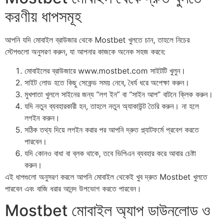
করণীয় ধাপসমূহ
আপনি যদি মোবাইল ব্রাউজার থেকে Mostbet খুলতে চান, তাহলে নিচের
স্টেপগুলো অনুসরণ করুন, যা আপনার কাজকে অনেক সহজ করবে:
মোবাইলের ব্রাউজারে www.mostbet.com সাইটটি খুলুন।
সাইট লোড হতে কিছু সেকেন্ড সময় নেবে, ধৈর্য ধরে অপেক্ষা করুন।
মুখপাতা খুললে সাইনের জন্য “লগ ইন” বা “সাইন আপ” বাটনে ক্লিক করুন।
যদি নতুন ব্যবহারকারী হন, তাহলে নতুন অ্যাকাউন্ট তৈরি করুন। না হলে
লগইন করুন।
সঠিক তথ্য দিয়ে লগইন করার পর আপনি দ্রুত প্ল্যাটফর্মে প্রবেশ করতে
পারবেন।
যদি কোনও বাধা বা ব্লক থাকে, তবে ভিপিএন ব্যবহার করে আবার চেষ্টা
করুন।
এই ধাপগুলো অনুসরণ করলে আপনি মোবাইল থেকেই খুব দ্রুত Mostbet খুলতে
পারবেন এবং বাজি ধরার আনন্দ উপভোগ করতে পারবেন।
Mostbet মোবাইল অ্যাপ ডাউনলোড ও