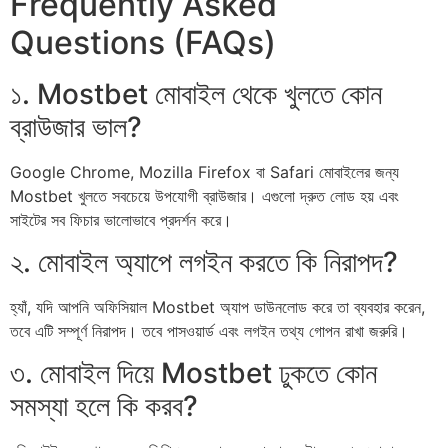
Frequently Asked
Questions (FAQs)
১. Mostbet মোবাইল থেকে খুলতে কোন
ব্রাউজার ভাল?
Google Chrome, Mozilla Firefox বা Safari মোবাইলের জন্য
Mostbet খুলতে সবচেয়ে উপযোগী ব্রাউজার। এগুলো দ্রুত লোড হয় এবং
সাইটের সব ফিচার ভালোভাবে প্রদর্শন করে।
২. মোবাইল অ্যাপে লগইন করতে কি নিরাপদ?
হ্যাঁ, যদি আপনি অফিসিয়াল Mostbet অ্যাপ ডাউনলোড করে তা ব্যবহার করেন,
তবে এটি সম্পূর্ণ নিরাপদ। তবে পাসওয়ার্ড এবং লগইন তথ্য গোপন রাখা জরুরি।
৩. মোবাইল দিয়ে Mostbet ঢুকতে কোন
সমস্যা হলে কি করব?