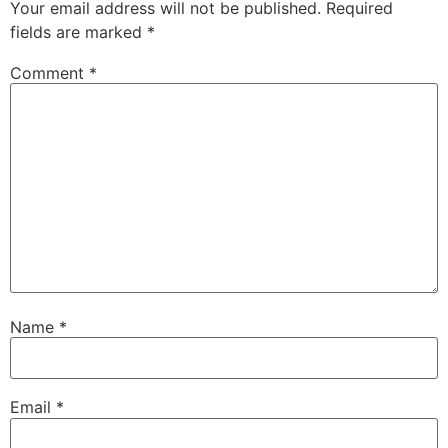
Your email address will not be published.
Required
fields are marked
*
Comment
*
Name
*
Email
*