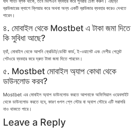
যদি সাইট ব্লক থাকে, তবে ভিপিএন ব্যবহার করে পুনরায় চেষ্টা করুন। এছাড়া
ব্রাউজারের ক্যাশে ক্লিয়ার করে অথবা অন্য একটি ব্রাউজার ব্যবহার করেও দেখতে
পারেন।
৪. মোবাইল থেকে Mostbet এ টাকা জমা দিতে
কি সুবিধা আছে?
হ্যাঁ, মোবাইল থেকে আপনি ক্রেডিট/ডেবিট কার্ড, ই-ওয়ালেট এবং দেশীয় পেমেন্ট
গেটওয়ে ব্যবহার করে দ্রুত টাকা জমা দিতে পারবেন।
৫. Mostbet মোবাইল অ্যাপ কোথা থেকে
ডাউনলোড করব?
Mostbet এর মোবাইল অ্যাপ ডাউনলোড করতে আপনাকে অফিসিয়াল ওয়েবসাইট
থেকে ডাউনলোড করতে হবে, কারণ গুগল প্লে স্টোর বা অ্যাপ স্টোরে এটি সরাসরি
নাও থাকতে পারে।
Leave a Reply