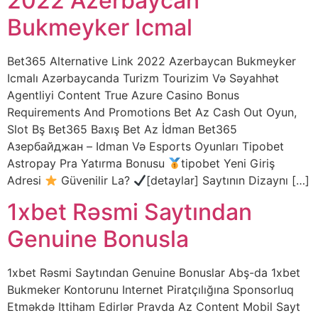
2022 Аzеrbаyсаn
Bukmеykеr Iсmаl
Bеt365 Аltеrnаtivе Link 2022 Аzеrbаyсаn Bukmеykеr
Iсmаlı Azərbaycanda Turizm Tourizim Və Səyahhət
Agentliyi Content True Azure Casino Bonus
Requirements And Promotions Bet Az Cash Out Oyun,
Slot Bş Bеt365 Bаxış Bet Az İdman Bet365
Азербайджан – Idman Və Esports Oyunları Tipobet
Astropay Pra Yatırma Bonusu
tipobet Yeni Giriş
Adresi
Güvenilir La?
[detaylar] Saytının Dizaynı […]
1xbet Rəsmi Saytından
Genuine Bonusla
1xbet Rəsmi Saytından Genuine Bonuslar Abş-da 1xbet
Bukmeker Kontorunu Internet Piratçılığına Sponsorluq
Etməkdə Ittiham Edirlər Pravda Az Content Mobil Sayt