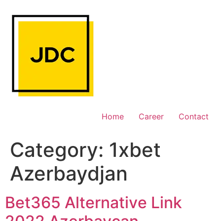
Skip
to
content
Home
Career
Contact
Category:
1xbet
Azerbaydjan
Bеt365 Аltеrnаtivе Link